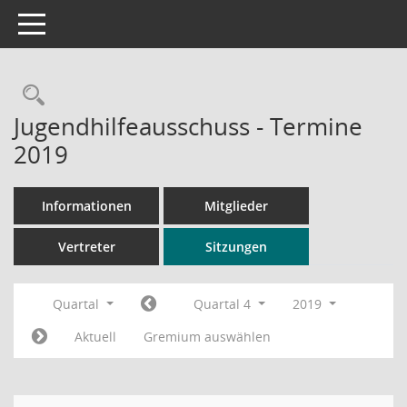
Toggle navigation
Rechercheauswahl
Jugendhilfeausschuss - Termine
2019
Informationen
Mitglieder
Vertreter
Sitzungen
Quartal
Quartal 4
2019
Aktuell
Gremium auswählen