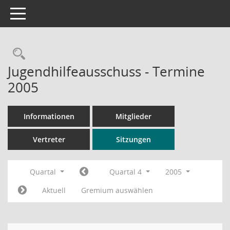
Toggle navigation
Rechercheauswahl
Jugendhilfeausschuss - Termine
2005
Informationen
Mitglieder
Vertreter
Sitzungen
Quartal
Quartal 4
2005
Aktuell
Gremium auswählen