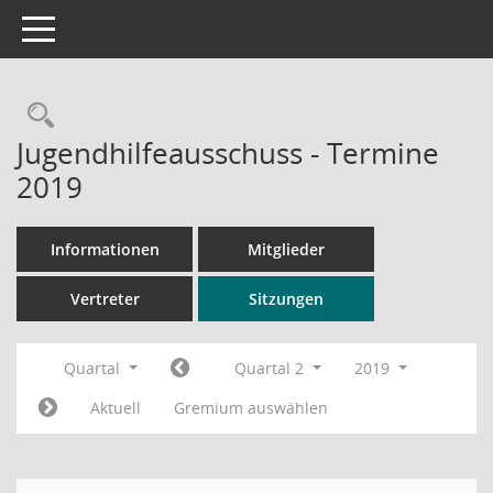
Toggle navigation
Rechercheauswahl
Jugendhilfeausschuss - Termine
2019
Informationen
Mitglieder
Vertreter
Sitzungen
Quartal
Quartal 2
2019
Aktuell
Gremium auswählen