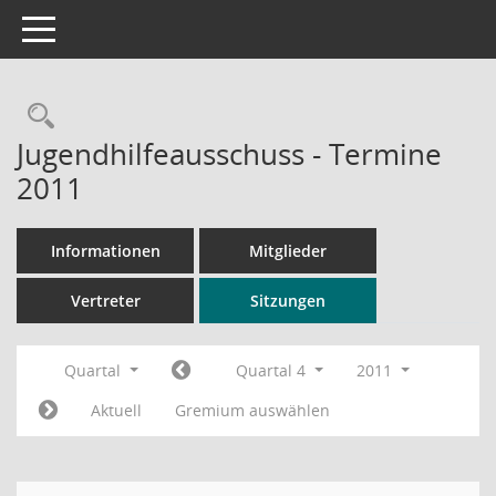
Toggle navigation
Rechercheauswahl
Jugendhilfeausschuss - Termine
2011
Informationen
Mitglieder
Vertreter
Sitzungen
Quartal
Quartal 4
2011
Aktuell
Gremium auswählen