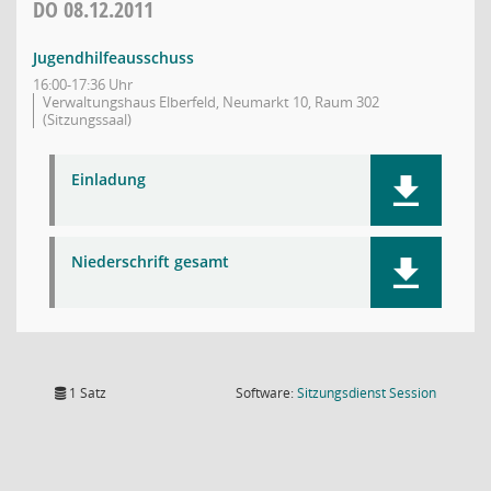
DO
08.12.2011
Jugendhilfeausschuss
16:00-17:36 Uhr
Verwaltungshaus Elberfeld, Neumarkt 10, Raum 302
(Sitzungssaal)
Einladung
Niederschrift gesamt
(Wird in
1 Satz
Software:
Sitzungsdienst
Session