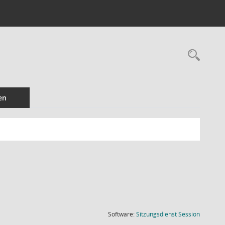
Rec
en
(Wird in
Software:
Sitzungsdienst
Session