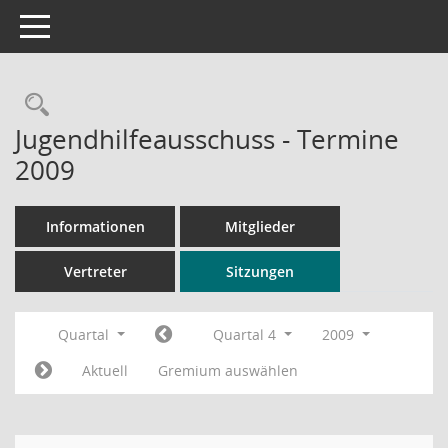
Toggle navigation
Rechercheauswahl
Jugendhilfeausschuss - Termine
2009
Informationen
Mitglieder
Vertreter
Sitzungen
Quartal
Quartal 4
2009
Aktuell
Gremium auswählen