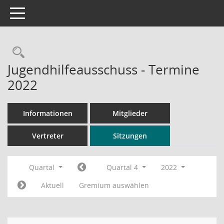
Toggle navigation
Rechercheauswahl
Jugendhilfeausschuss - Termine
2022
Informationen
Mitglieder
Vertreter
Sitzungen
Quartal
Quartal 4
2022
Aktuell
Gremium auswählen