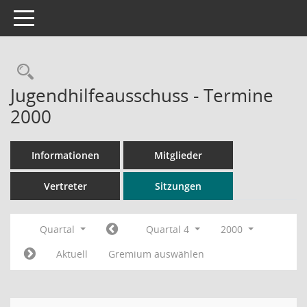
Toggle navigation
Rechercheauswahl
Jugendhilfeausschuss - Termine
2000
Informationen
Mitglieder
Vertreter
Sitzungen
Quartal
Quartal 4
2000
Aktuell
Gremium auswählen