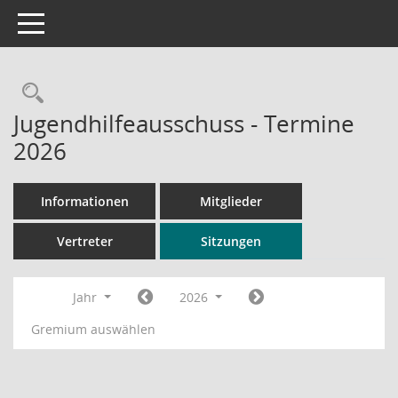
Toggle navigation
Rechercheauswahl
Jugendhilfeausschuss - Termine
2026
Informationen
Mitglieder
Vertreter
Sitzungen
Jahr
2026
Gremium auswählen