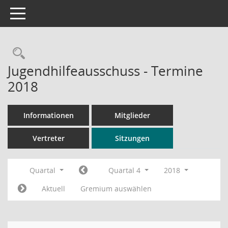
Toggle navigation
Rechercheauswahl
Jugendhilfeausschuss - Termine
2018
Informationen
Mitglieder
Vertreter
Sitzungen
Quartal
Quartal 4
2018
Aktuell
Gremium auswählen