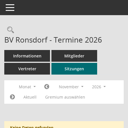
Toggle navigation
Rechercheauswahl
BV Ronsdorf - Termine 2026
Informationen
Mitglieder
Vertreter
Sitzungen
Monat
November
2026
Aktuell
Gremium auswählen
Keine Daten gefunden.