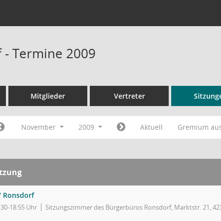
 - Termine 2009
Mitglieder
Vertreter
Sitzung
November
2009
Aktuell
Gremium au
itzung
 Ronsdorf
:30-18:55 Uhr
Sitzungszimmer des Bürgerbüros Ronsdorf, Marktstr. 21, 4