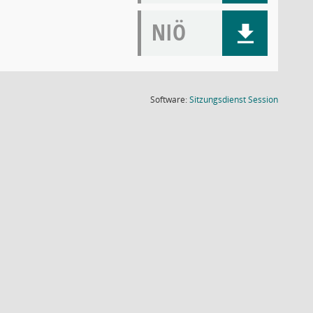
NIÖ
(Wird in
Software:
Sitzungsdienst
Session