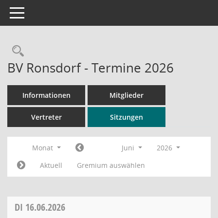
Toggle navigation
Rechercheauswahl
BV Ronsdorf - Termine 2026
Informationen
Mitglieder
Vertreter
Sitzungen
Monat
Juni
2026
Aktuell
Gremium auswählen
DI
16.06.2026