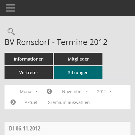
Toggle navigation
Rechercheauswahl
BV Ronsdorf - Termine 2012
Informationen
Mitglieder
Vertreter
Sitzungen
Monat
November
2012
Aktuell
Gremium auswählen
DI
06.11.2012