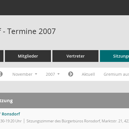
 - Termine 2007
Mitglieder
Vertreter
Sitzung
November
2007
Aktuell
Gremium au
itzung
 Ronsdorf
:30-19:20 Uhr
Sitzungszimmer des Bürgerbüros Ronsdorf, Marktstr. 21, 4