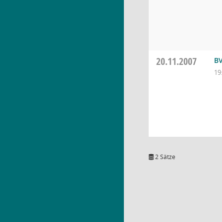
20.11.2007
BV
19
2 Sätze