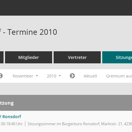
 - Termine 2010
Mitglieder
Vertreter
Sitzung
November
2010
Aktuell
Gremium au
itzung
V Ronsdorf
:30-18:40 Uhr
Sitzungszimmer im Bürgerbüro Ronsdorf, Marktstr. 21, 423