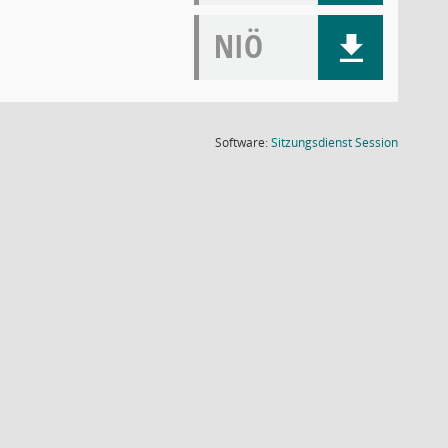
NIÖ
(Wird in
Software:
Sitzungsdienst
Session