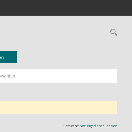
Rec
en
swählen
(Wird in
Software:
Sitzungsdienst
Session