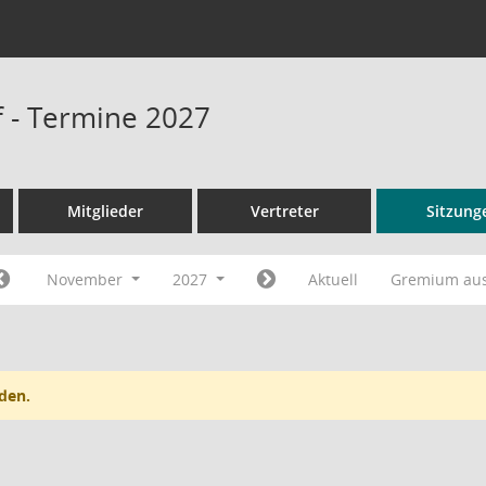
 - Termine 2027
Mitglieder
Vertreter
Sitzung
November
2027
Aktuell
Gremium au
den.