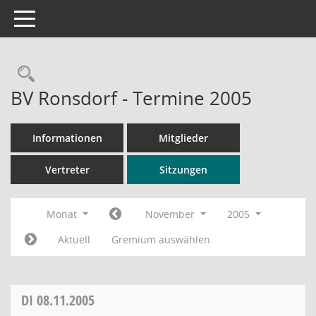
Toggle navigation
Rechercheauswahl
BV Ronsdorf - Termine 2005
Informationen
Mitglieder
Vertreter
Sitzungen
Monat
November
2005
Aktuell
Gremium auswählen
DI
08.11.2005