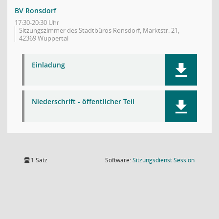
BV Ronsdorf
17:30-20:30 Uhr
Sitzungszimmer des Stadtbüros Ronsdorf, Marktstr. 21,
42369 Wuppertal
Einladung
Niederschrift - öffentlicher Teil
(Wird in
1 Satz
Software:
Sitzungsdienst
Session