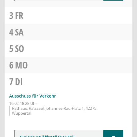
3
FR
4
SA
5
SO
6
MO
7
DI
Ausschuss für Verkehr
16:02-18:28 Uhr
Rathaus, Ratssaal, Johannes-Rau-Platz 1, 42275
Wuppertal