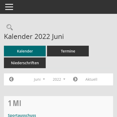
Toggle navigation
Rechercheauswahl
Kalender 2022 Juni
Kalender
Termine
Niederschriften
Juni
2022
Aktuell
1
MI
Sportausschuss