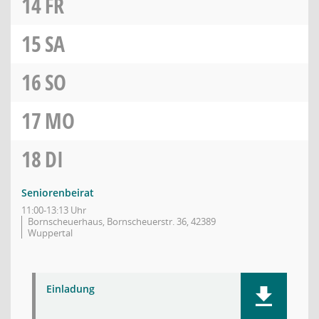
14
FR
15
SA
16
SO
17
MO
18
DI
Seniorenbeirat
11:00-13:13 Uhr
Bornscheuerhaus, Bornscheuerstr. 36, 42389
Wuppertal
Einladung