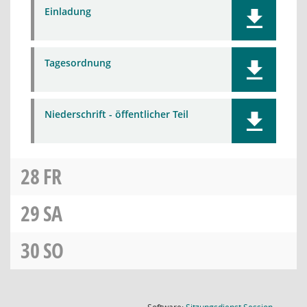
Einladung
Tagesordnung
Niederschrift - öffentlicher Teil
28
FR
29
SA
30
SO
(Wird in