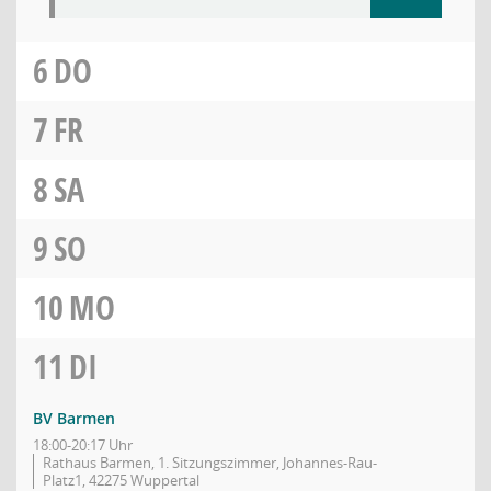
6
DO
7
FR
8
SA
9
SO
10
MO
11
DI
BV Barmen
18:00-20:17 Uhr
Rathaus Barmen, 1. Sitzungszimmer, Johannes-Rau-
Platz1, 42275 Wuppertal