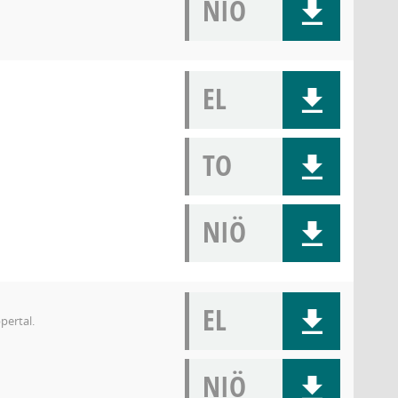
NIÖ
EL
TO
NIÖ
EL
ertal.
NIÖ