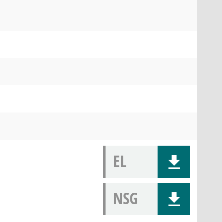
EL
NSG