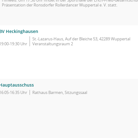
Hinweis: Um 17.30 Uhr findet in der Sporthalle der Erich-Fried-Gesamtschu
Präsentation der Ronsdorfer Rollerdancer Wuppertal e. V. statt.
BV Heckinghausen
St.-Lazarus-Haus, Auf der Bleiche 53, 42289 Wuppertal
19:00-19:30 Uhr
Veranstaltungsraum 2
Hauptausschuss
16:05-16:35 Uhr
Rathaus Barmen, Sitzungssaal