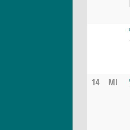
14
MI