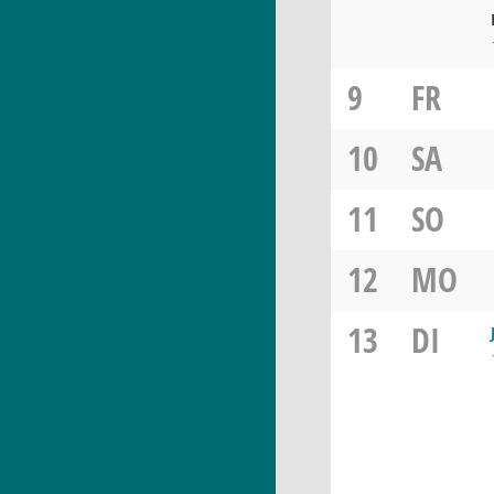
9
FR
10
SA
11
SO
12
MO
13
DI