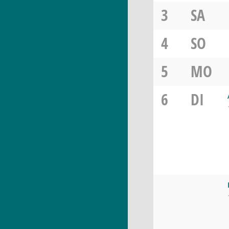
3
SA
4
SO
5
MO
6
DI