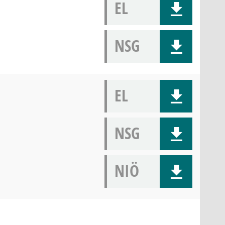
EL
NSG
EL
NSG
NIÖ