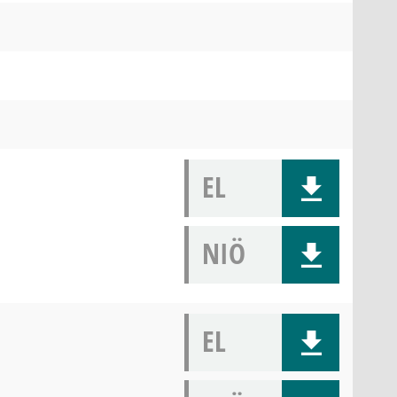
EL
NIÖ
EL