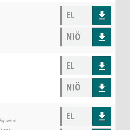
EL
NIÖ
EL
NIÖ
EL
Wuppertal