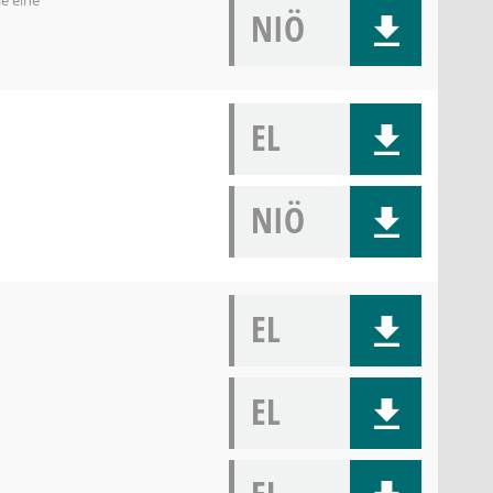
le eine
NIÖ
EL
NIÖ
EL
EL