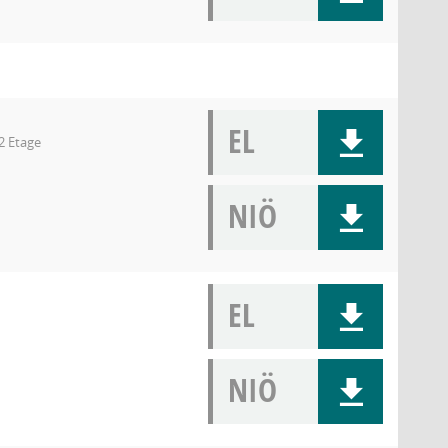
EL
2 Etage
NIÖ
EL
NIÖ