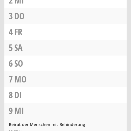
2
MI
3
DO
4
FR
5
SA
6
SO
7
MO
8
DI
9
MI
Beirat der Menschen mit Behinderung