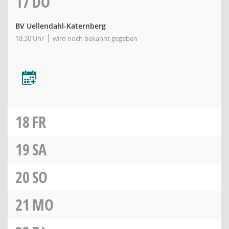
17
DO
BV Uellendahl-Katernberg
18:30 Uhr
wird noch bekannt gegeben
18
FR
19
SA
20
SO
21
MO