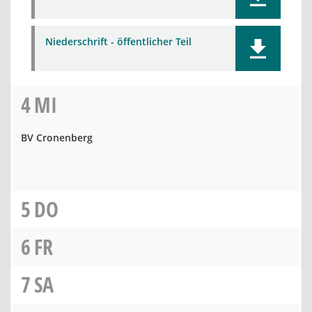
Niederschrift - öffentlicher Teil
4
MI
BV Cronenberg
5
DO
6
FR
7
SA