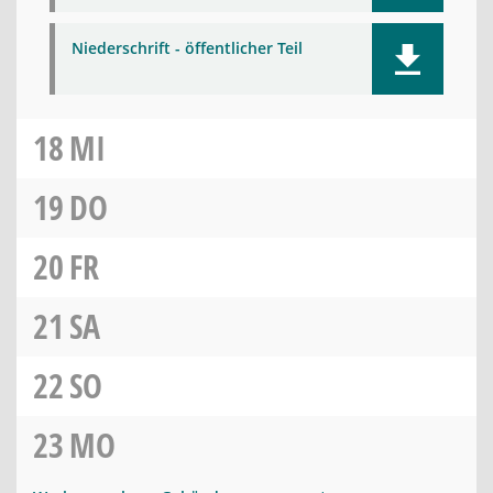
Niederschrift - öffentlicher Teil
18
MI
19
DO
20
FR
21
SA
22
SO
23
MO