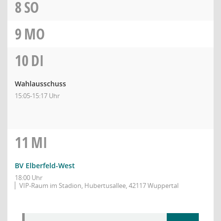
8
SO
9
MO
10
DI
Wahlausschuss
15:05-15:17 Uhr
11
MI
BV Elberfeld-West
18:00 Uhr
VIP-Raum im Stadion, Hubertusallee, 42117 Wuppertal