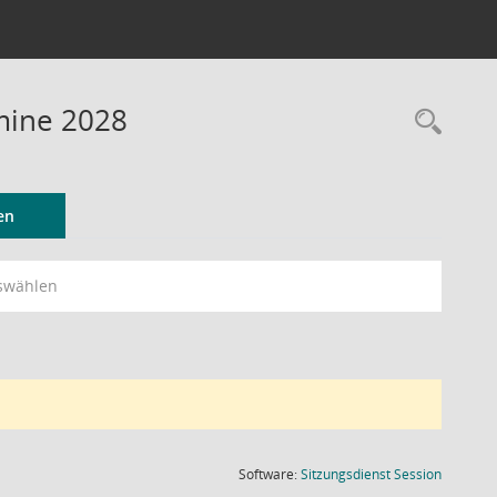
rmine 2028
Rec
en
swählen
(Wird in
Software:
Sitzungsdienst
Session