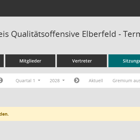
is Qualitätsoffensive Elberfeld - Te
Mitglieder
Vertreter
Sitzung
Quartal 1
2028
Aktuell
Gremium au
den.