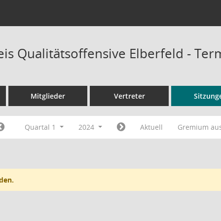
is Qualitätsoffensive Elberfeld - Te
Mitglieder
Vertreter
Sitzung
Quartal 1
2024
Aktuell
Gremium au
den.