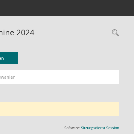
rmine 2024
Rec
en
swählen
(Wird in
Software:
Sitzungsdienst
Session