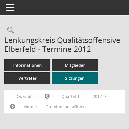
Toggle navigation
Rechercheauswahl
Lenkungskreis Qualitätsoffensive
Elberfeld - Termine 2012
Informationen
Mitglieder
Vertreter
Sitzungen
Quartal
Quartal 1
2012
Aktuell
Gremium auswählen