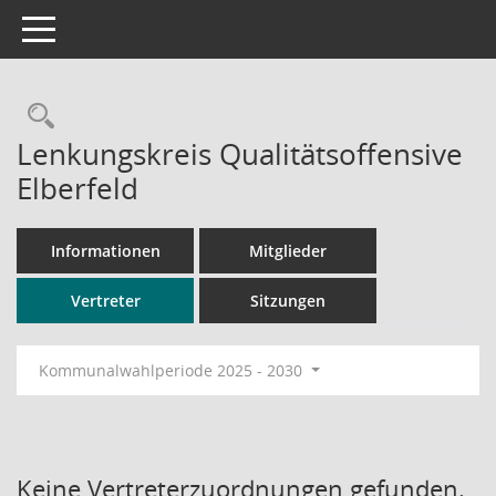
Toggle navigation
Rechercheauswahl
Lenkungskreis Qualitätsoffensive
Elberfeld
Informationen
Mitglieder
Vertreter
Sitzungen
Kommunalwahlperiode 2025 - 2030
Keine Vertreterzuordnungen gefunden.