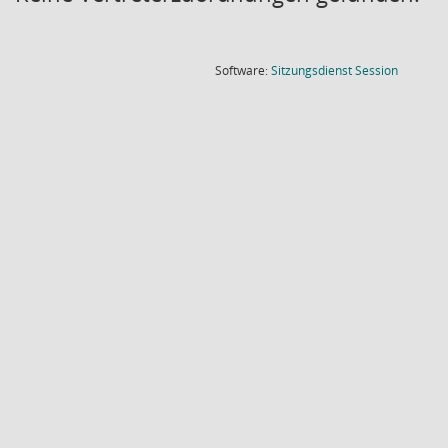
(Wird in
Software:
Sitzungsdienst
Session