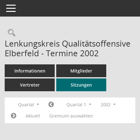
Toggle navigation
Rechercheauswahl
Lenkungskreis Qualitätsoffensive
Elberfeld - Termine 2002
Informationen
Mitglieder
Vertreter
Sitzungen
Quartal
Quartal 1
2002
Aktuell
Gremium auswählen