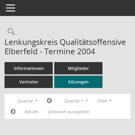
Toggle navigation
Rechercheauswahl
Lenkungskreis Qualitätsoffensive
Elberfeld - Termine 2004
Informationen
Mitglieder
Vertreter
Sitzungen
Quartal
Quartal 1
2004
Aktuell
Gremium auswählen