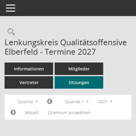
Toggle navigation
Rechercheauswahl
Lenkungskreis Qualitätsoffensive
Elberfeld - Termine 2027
Informationen
Mitglieder
Vertreter
Sitzungen
Quartal
Quartal 1
2027
Aktuell
Gremium auswählen