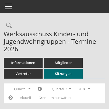
Toggle navigation
Rechercheauswahl
Werksausschuss Kinder- und
Jugendwohngruppen - Termine
2026
Informationen
Mitglieder
Vertreter
Sitzungen
Quartal
Quartal 2
2026
Aktuell
Gremium auswählen