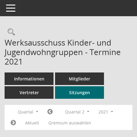
Toggle navigation
Rechercheauswahl
Werksausschuss Kinder- und
Jugendwohngruppen - Termine
2021
Informationen
Mitglieder
Vertreter
Sitzungen
Quartal
Quartal 2
2021
Aktuell
Gremium auswählen