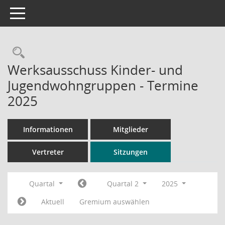
Toggle navigation
Rechercheauswahl
Werksausschuss Kinder- und
Jugendwohngruppen - Termine
2025
Informationen
Mitglieder
Vertreter
Sitzungen
Quartal
Quartal 2
2025
Aktuell
Gremium auswählen