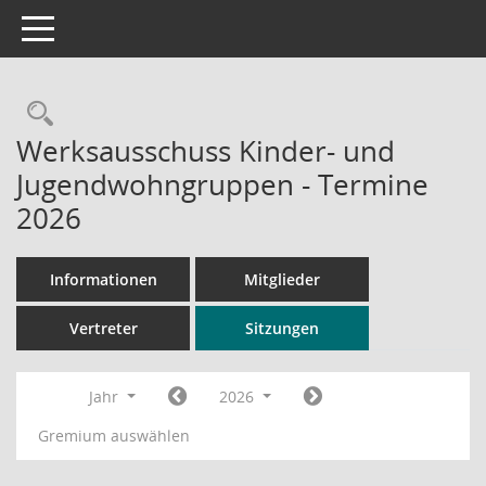
Toggle navigation
Rechercheauswahl
Werksausschuss Kinder- und
Jugendwohngruppen - Termine
2026
Informationen
Mitglieder
Vertreter
Sitzungen
Jahr
2026
Gremium auswählen