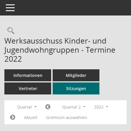
Toggle navigation
Rechercheauswahl
Werksausschuss Kinder- und
Jugendwohngruppen - Termine
2022
Informationen
Mitglieder
Vertreter
Sitzungen
Quartal
Quartal 2
2022
Aktuell
Gremium auswählen