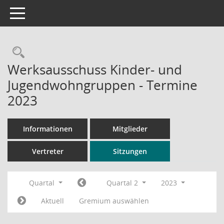
Toggle navigation
Rechercheauswahl
Werksausschuss Kinder- und
Jugendwohngruppen - Termine
2023
Informationen
Mitglieder
Vertreter
Sitzungen
Quartal
Quartal 2
2023
Aktuell
Gremium auswählen