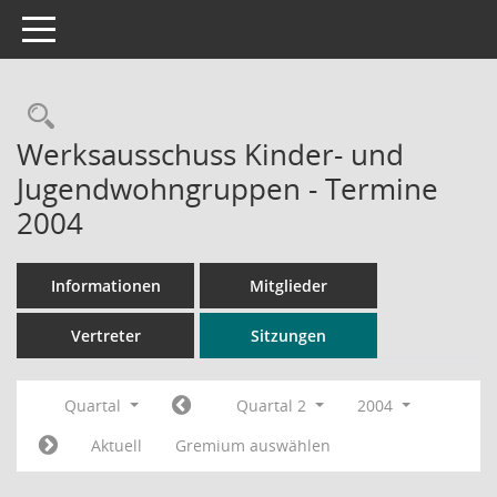
Toggle navigation
Rechercheauswahl
Werksausschuss Kinder- und
Jugendwohngruppen - Termine
2004
Informationen
Mitglieder
Vertreter
Sitzungen
Quartal
Quartal 2
2004
Aktuell
Gremium auswählen