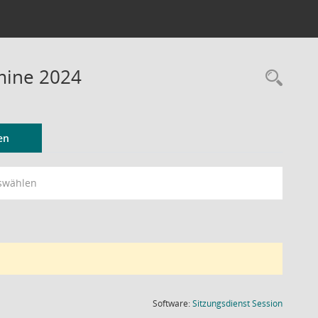
rmine 2024
Rec
en
swählen
(Wird in
Software:
Sitzungsdienst
Session