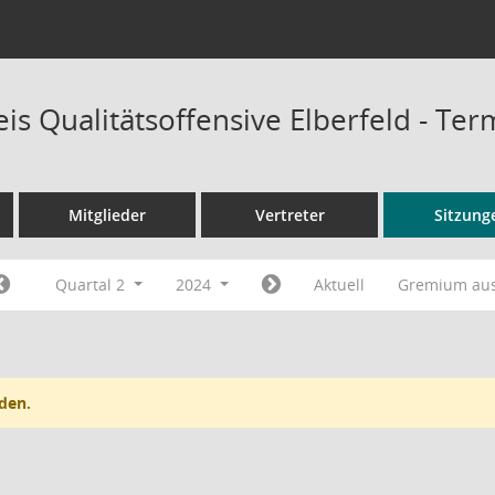
is Qualitätsoffensive Elberfeld - Te
Mitglieder
Vertreter
Sitzung
Quartal 2
2024
Aktuell
Gremium au
den.