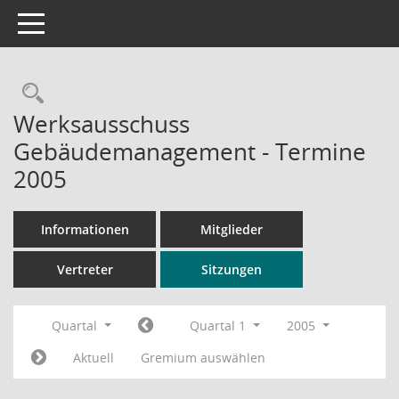
Toggle navigation
Rechercheauswahl
Werksausschuss
Gebäudemanagement - Termine
2005
Informationen
Mitglieder
Vertreter
Sitzungen
Quartal
Quartal 1
2005
Aktuell
Gremium auswählen