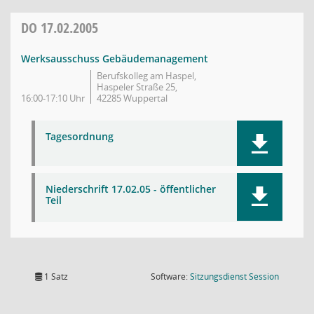
DO
17.02.2005
Werksausschuss Gebäudemanagement
Berufskolleg am Haspel,
Haspeler Straße 25,
16:00-17:10 Uhr
42285 Wuppertal
Tagesordnung
Niederschrift 17.02.05 - öffentlicher
Teil
(Wird in
1 Satz
Software:
Sitzungsdienst
Session