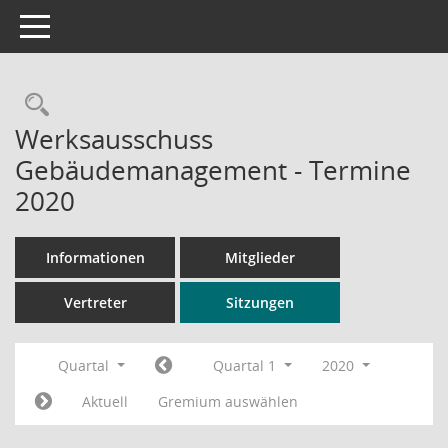
Toggle navigation
Rechercheauswahl
Werksausschuss
Gebäudemanagement - Termine
2020
Informationen
Mitglieder
Vertreter
Sitzungen
Quartal
Quartal 1
2020
Aktuell
Gremium auswählen