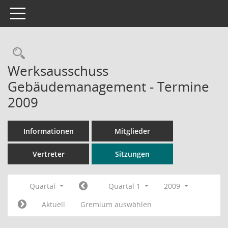
Toggle navigation
Rechercheauswahl
Werksausschuss
Gebäudemanagement - Termine
2009
Informationen
Mitglieder
Vertreter
Sitzungen
Quartal
Quartal 1
2009
Aktuell
Gremium auswählen