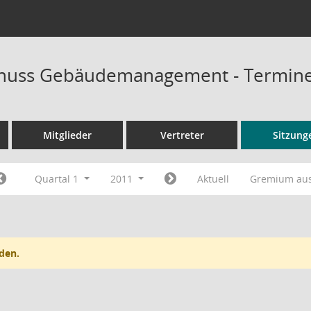
huss Gebäudemanagement - Termin
Mitglieder
Vertreter
Sitzung
Quartal 1
2011
Aktuell
Gremium au
den.