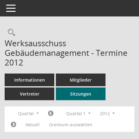
Toggle navigation
Rechercheauswahl
Werksausschuss
Gebäudemanagement - Termine
2012
Informationen
Mitglieder
Vertreter
Sitzungen
Quartal
Quartal 1
2012
Aktuell
Gremium auswählen