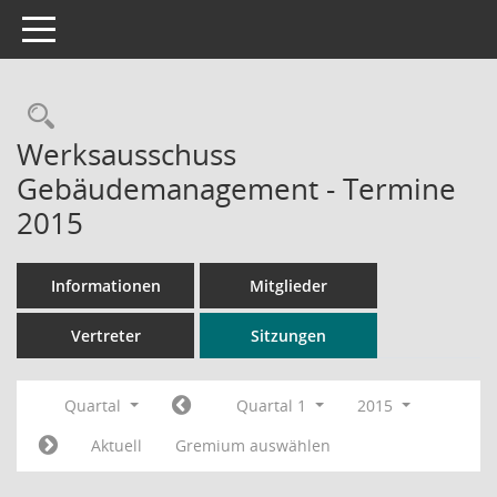
Toggle navigation
Rechercheauswahl
Werksausschuss
Gebäudemanagement - Termine
2015
Informationen
Mitglieder
Vertreter
Sitzungen
Quartal
Quartal 1
2015
Aktuell
Gremium auswählen