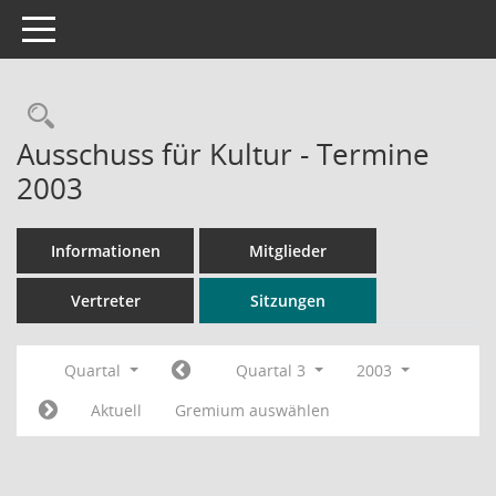
Toggle navigation
Rechercheauswahl
Ausschuss für Kultur - Termine
2003
Informationen
Mitglieder
Vertreter
Sitzungen
Quartal
Quartal 3
2003
Aktuell
Gremium auswählen