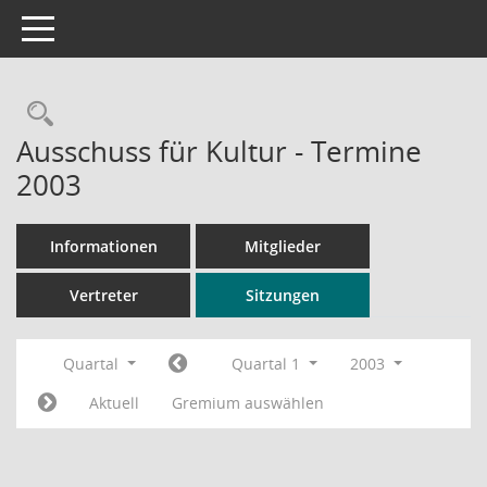
Toggle navigation
Rechercheauswahl
Ausschuss für Kultur - Termine
2003
Informationen
Mitglieder
Vertreter
Sitzungen
Quartal
Quartal 1
2003
Aktuell
Gremium auswählen