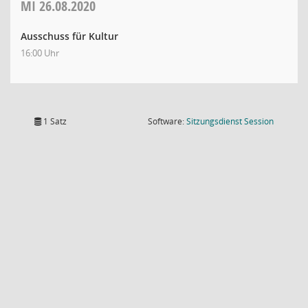
MI
26.08.2020
Ausschuss für Kultur
16:00 Uhr
(Wird in
1 Satz
Software:
Sitzungsdienst
Session