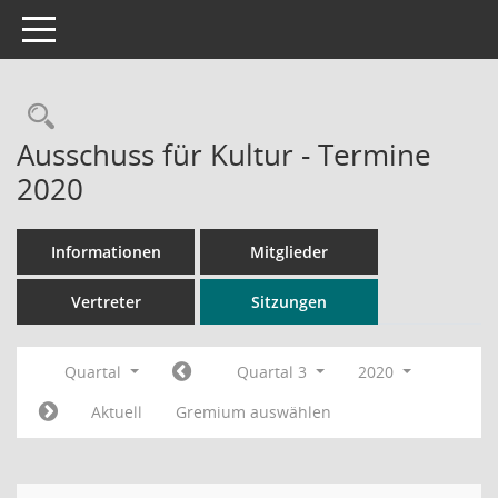
Toggle navigation
Rechercheauswahl
Ausschuss für Kultur - Termine
2020
Informationen
Mitglieder
Vertreter
Sitzungen
Quartal
Quartal 3
2020
Aktuell
Gremium auswählen