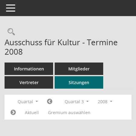
Toggle navigation
Rechercheauswahl
Ausschuss für Kultur - Termine
2008
Informationen
Mitglieder
Vertreter
Sitzungen
Quartal
Quartal 3
2008
Aktuell
Gremium auswählen