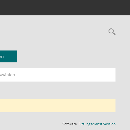
Rec
en
swählen
(Wird in
Software:
Sitzungsdienst
Session