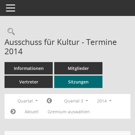
Toggle navigation
Rechercheauswahl
Ausschuss für Kultur - Termine
2014
Informationen
Mitglieder
Vertreter
Sitzungen
Quartal
Quartal 3
2014
Aktuell
Gremium auswählen